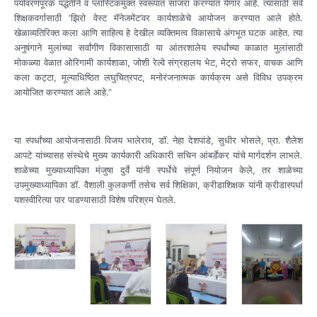
पर्यावरणपूरक पद्धतीने व प्लास्टिकमुक्त स्वरूपात साजरा करण्यात येणार आहे. त्यासाठी सर्व
शिक्षकवर्गासाठी ‘झिरो वेस्ट मॅनेजमेंट’वर कार्यशाळेचे आयोजन करण्यात आले होते.
खेळाव्यतिरिक्त कला आणि साहित्य हे देखील व्यक्तिमत्व विकासाचे अंगभूत घटक आहेत. त्या
अनुषंगाने मुलांच्या सर्वांगीण विकासासाठी या आंतरशालेय स्पर्धांच्या काळात मुलांसाठी
मोकळ्या वेळात ओरिगामी कार्यशाळा, जोशी रेल्वे संग्रहालय भेट, मेट्रो सफर, वाचक आणि
कला कट्टा, मूल्याधिष्ठित लघुचित्रपट, मनोरंजनात्मक कार्यक्रम असे विविध उपक्रम
आयोजित करण्यात आले आहे.”
या स्पर्धांच्या आयोजनासाठी विजय भालेराव, डॉ. नेहा देशपांडे, सुधीर भोसले, प्रा. शैलेश
आपटे यांच्यासह संस्थेचे मुख्य कार्यकारी अधिकारी सचिन आंबर्डेकर यांचे मार्गदर्शन लाभले.
शाळेच्या मुख्याध्यापिका मंजुषा दुर्वे यांनी स्पर्धेचे संपूर्ण नियोजन केले, तर शाळेच्या
उपमुख्याध्यापिका डॉ. वैशाली कुलकर्णी तसेच सर्व शिक्षिका, क्रीडाशिक्षक यांनी क्रीडास्पर्धा
यशस्वीरित्या पार पाडण्यासाठी विशेष परिश्रम घेतले.