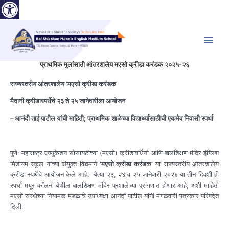
Open toolbar
Skip
to
content
Main
Menu
प्राथमिक मुलांसाठी आंतरशालेय मएसो क्रीडा करंडक २०२५-२६
राज्यस्तरीय
आंतरशालेय ‘
मएसो
क्रीडा
करंडक’
मैदानी
क्रीडास्पर्धेचे
२३
ते
२५
जानेवारीला
आयोजन
–
आनंदी ताई पाटील
यांची
माहिती;
प्राथमिक
शाळेच्या
विद्यार्थ्यांसाठीची
एकमेव
निवासी
स्पर्धा
पुणे: महाराष्ट्र एज्युकेशन सोसायटीच्या (मएसो) क्रीडावर्धिनी आणि बालशिक्षण मंदिर इंग्लिश
मिडीयम स्कूल यांच्या संयुक्त विद्यमाने
‘
मएसो
क्रीडा
करंडक’
या राज्यस्तरीय आंतरशालेय
क्रीडा स्पर्धेचे आयोजन केले आहे. येत्या २३, २४ व २५ जानेवारी २०२६ या तीन दिवशी ही
स्पर्धा मयूर कॉलनी येथील बालशिक्षण मंदिर प्रशालेच्या प्रांगणात होणार आहे, अशी माहिती
मएसो संस्थेच्या नियामक मंडळाचे उपाध्यक्षा आनंदी पाटील यांनी मंगळवारी पत्रकार परिषदेत
दिली.