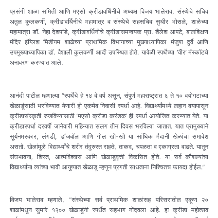
प्रसंगी शाळा समिती आणि मएसो क्रीडावर्धिनीचे अध्यक्ष विजय भालेराव, संस्थेचे सचिव
अतुल कुलकर्णी, क्रीडावर्धिनीचे महामात्र व संस्थेचे सहसचिव सुधीर भोसले, शाळेच्या
महामात्रा डॉ. नेहा देशपांडे, क्रीडावर्धिनीचे क्रीडासमन्वयक प्रा. शैलेश आपटे, बालशिक्षण
मंदिर इंग्लिश मिडीयम शाळेच्या प्राथमिक विभागाच्या मुख्याध्यापिका मंजुषा दुर्वे आणि
उपमुख्याध्यापिका डॉ. वैशाली कुलकर्णी आदी उपस्थित होते. यावेळी स्पर्धेच्या ‘वीर’ मॅस्कॉटचे
अनावरण करण्यात आले.
आनंदी पाटील म्हणाल्या “स्पर्धेचे हे १४ वे वर्ष असून, संपूर्ण महाराष्ट्रात ६ ते १० वयोगटाच्या
खेळाडूंसाठी भरविण्यात येणारी ही एकमेव निवासी स्पर्धा आहे. विद्यार्थ्यांमध्ये लहान वयापासून
क्रीडासंस्कृती रुजविण्यासाठी ‘मएसो क्रीडा करंडक’ ही स्पर्धा आयोजित करण्यात येते. या
क्रीडास्पर्धा दरवर्षी जानेवारी महिन्यात सलग तीन दिवस भरविल्या जातात. यात प्रामुख्याने
सूर्यनमस्कार, लंगडी, डॉजबॉल आणि गोल खो-खो या सांघिक मैदानी खेळांचा समावेश
असतो. खेळांमुळे विद्यार्थ्यांचे शरीर तंदुरुस्त राहते, ताकद, चपळता व एकाग्रता वाढते. यातून
संघभावना, शिस्त, आत्मविश्वास आणि खेळाडूवृत्ती विकसित होते. या सर्व कौशल्यांचा
विद्यार्थ्यांना त्यांच्या भावी आयुष्यात खेळाडू म्हणून प्रगती साधताना निश्चितच फायदा होईल.”
विजय भालेराव म्हणाले, “संस्थेच्या सर्व प्राथमिक शाळांसह परिसरातील एकूण २०
शाळांमधून सुमारे १२०० खेळाडूंनी स्पर्धेत सहभाग नोंदवला आहे. हा क्रीडा महोत्सव